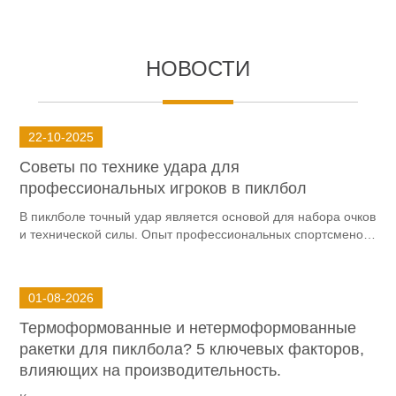
HОВОСТИ
22-10-2025
Советы по технике удара для
профессиональных игроков в пиклбол
В пиклболе точный удар является основой для набора очков
и технической силы. Опыт профессиональных спортсменов
в игре в пиклбол может помочь любителям избежать
распространенных ошибок и быстро улучшить стабильность
и агрессивность удара. Ниже представлены
01-08-2026
профессиональные рекомендации по основам хвата в
пиклболе и основным навыкам удара.
Термоформованные и нетермоформованные
ракетки для пиклбола? 5 ключевых факторов,
влияющих на производительность.