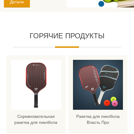
спортивных мероприятий.
Детали
потенциал и
высокотехнологичное
производство, компания
ЮДИНО активно осваивает
международный рынок и
продвигает продукцию
ГОРЯЧИЕ ПРОДУКТЫ
«Сделано в Китае» по всему
миру. Она установила тесное
сотрудничество со многими
известными спортивными
ритейлерами,
профессиональными
клубами и спортивными
брендами в Северной
Америке, Европе и Юго-
Восточной Азии, став
ключевой силой в
глобальной цепочке поставок
мячей для пикбола.
Соревновательная
Ракетка для пиклбола
ракетка для пиклбола
Власть Про