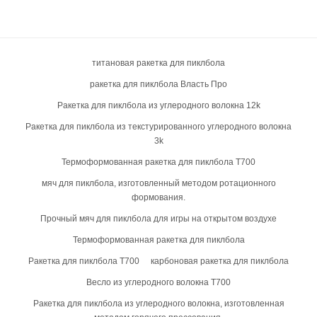
производственный процесс, принципы конструкции и
устанавливая более высокие стандарты качества. Итак, что
эксплуатационные характеристики.
же такое термоформованная ракетка для пиклбола и какие
преимущества она предлагает по сравнению с
традиционными ракетками? В этой статье представлен
подробный обзор, охватывающий процессы производства,
титановая ракетка для пиклбола
структурные характеристики и практическое применение.
ракетка для пиклбола Власть Про
Ракетка для пиклбола из углеродного волокна 12k
Ракетка для пиклбола из текстурированного углеродного волокна
3k
Термоформованная ракетка для пиклбола T700
мяч для пиклбола, изготовленный методом ротационного
формования.
Прочный мяч для пиклбола для игры на открытом воздухе
Термоформованная ракетка для пиклбола
Ракетка для пиклбола T700
карбоновая ракетка для пиклбола
Весло из углеродного волокна T700
Ракетка для пиклбола из углеродного волокна, изготовленная