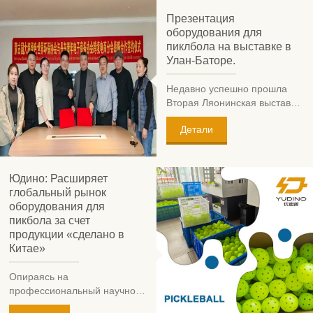
Yudino, успешно
Презентация
завершились в Дандуне.
оборудования для
Являясь ключевым
пиклбола на выставке в
элементом «Карнавала
Улан-Баторе.
индустрии спорта на
открытом воздухе 2025», это
Недавно успешно прошла
мероприятие привлекло
Вторая Ляонинская выставка
множество любителей
экспортных товаров (Улан-
спорта. Благодаря
Детали
Батор, Монголия).
использованию
международной рейтинговой
системы DUPR, турнир
успешно объединил
Юдино: Расширяет
профессиональные
глобальный рынок
соревнования с массовым
оборудования для
фитнесом и этническим
пикбола за счет
единством,
продукции «сделано в
продемонстрировав тем
Китае»
самым исключительные
возможности Yudino в
Опираясь на
области организации
профессиональный научно-
крупномасштабных
исследовательский