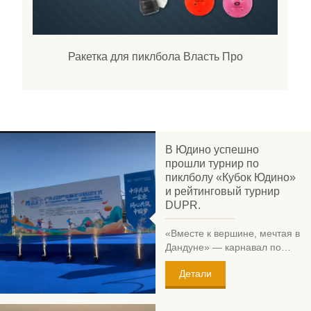
Ракетка для пиклбола Власть Про
В Юдино успешно
прошли турнир по
пиклболу «Кубок Юдино»
и рейтинговый турнир
DUPR.
«Вместе к вершине, мечтая в
Дандуне» — карнавал по
пиклболу «Кубок Юдино» и
Детали
рейтинговый турнир DUPR**,
полностью спланированные
и проведенные компанией